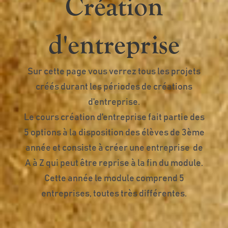
Création
d'entreprise
Sur cette page vous verrez tous les projets
créés durant les périodes de créations
d'entreprise.
Le cours création d'entreprise fait partie des
5 options à la disposition des élèves de 3ème
année et consiste à créer une entreprise de
A à Z qui peut être reprise à la fin du module.
Cette année le module comprend 5
entreprises, toutes très différentes.