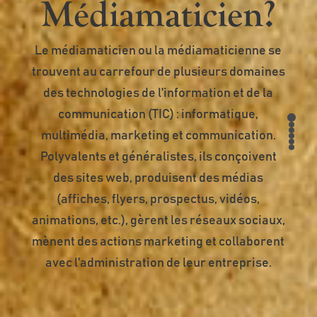
Médiamaticien?
Le médiamaticien ou la médiamaticienne se
trouvent au carrefour de plusieurs domaines
des technologies de l'information et de la
communication (TIC) : informatique,
multimédia, marketing et communication.
Polyvalents et généralistes, ils conçoivent
des sites web, produisent des médias
(affiches, flyers, prospectus, vidéos,
animations, etc.), gèrent les réseaux sociaux,
mènent des actions marketing et collaborent
avec l'administration de leur entreprise.